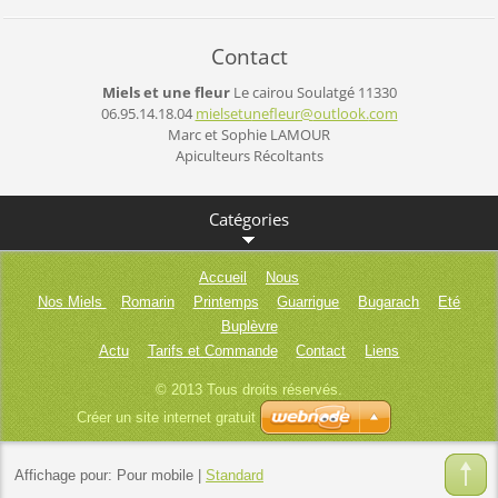
Contact
Miels et une fleur
Le cairou
Soulatgé
11330
06.95.14.18.04
mielsetu
nefleur@
outlook.
com
Marc et Sophie LAMOUR
Apiculteurs Récoltants
Catégories
Accueil
Nous
Nos Miels
Romarin
Printemps
Guarrigue
Bugarach
Eté
Buplèvre
Actu
Tarifs et Commande
Contact
Liens
© 2013 Tous droits réservés.
Créer un site internet gratuit
Affichage pour:
Pour mobile
|
Standard