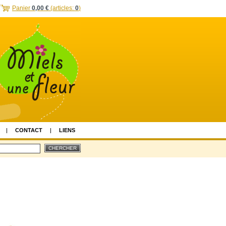
Panier
0,00 €
(articles:
0
)
CONTACT
LIENS