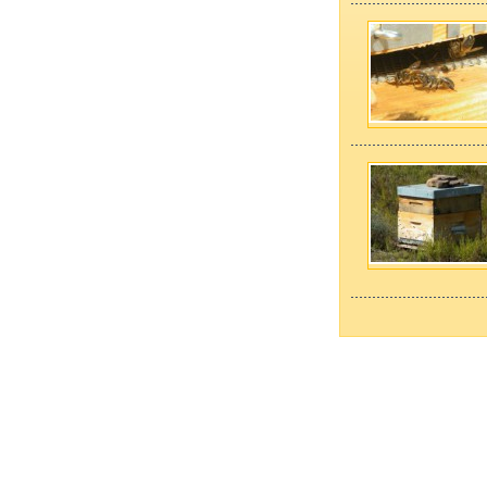
—————
—————
——————————