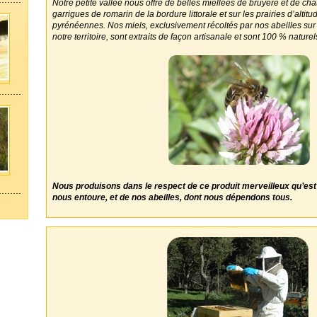
Notre petite vallée nous offre de belles miellées de bruyère et de chât
garrigues de romarin de la bordure littorale et sur les prairies d’alt
pyrénéennes. Nos miels, exclusivement récoltés par nos abeilles sur
notre territoire, sont extraits de façon artisanale et sont 100 % naturel
Nous produisons dans le respect de ce produit merveilleux qu’est l
nous entoure, et de nos abeilles, dont nous dépendons tous.