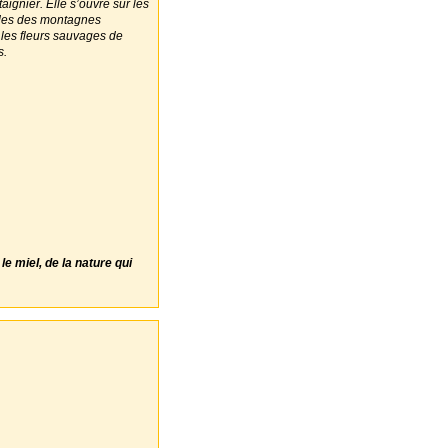
aignier. Elle s’ouvre sur les
itudes des montagnes
 les fleurs sauvages de
s.
e miel, de la nature qui