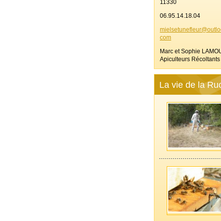
11330
06.95.14.18.04
mielsetu
nefleur@
outlo
com
Marc et Sophie LAMO
Apiculteurs Récoltants
La vie de la Ru
—————