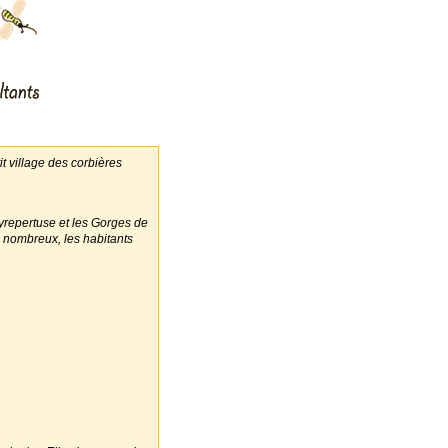
t village des corbières
yrepertuse et les Gorges de
 nombreux, les habitants