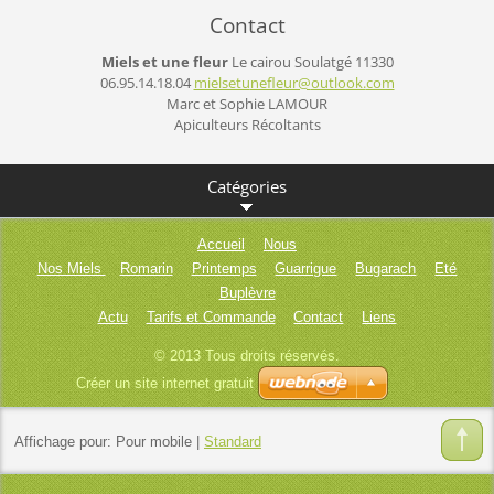
Contact
Miels et une fleur
Le cairou
Soulatgé
11330
06.95.14.18.04
mielsetu
nefleur@
outlook.
com
Marc et Sophie LAMOUR
Apiculteurs Récoltants
Catégories
Accueil
Nous
Nos Miels
Romarin
Printemps
Guarrigue
Bugarach
Eté
Buplèvre
Actu
Tarifs et Commande
Contact
Liens
© 2013 Tous droits réservés.
Créer un site internet gratuit
Affichage pour:
Pour mobile
|
Standard